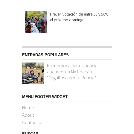
Prevén votación de entre 53 y 56%
el próximo domingo
ENTRADAS POPULARES
En memoria de los policías
abatidos en Michoacán
"Orgullosamente Policía"
MENU FOOTER WIDGET
Home
About
Contact Us
BUSCAR